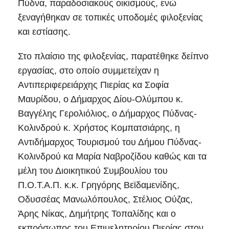
Πύδνα, παραδοσιακούς οικισμούς, ενώ
ξεναγήθηκαν σε τοπικές υποδομές φιλοξενίας
και εστίασης.
Στο πλαίσιο της φιλοξενίας, παρατέθηκε δείπνο
εργασίας, στο οποίο συμμετείχαν η
Αντιπεριφερειάρχης Πιερίας κα Σοφία
Μαυρίδου, ο Δήμαρχος Δίου-Ολύμπου κ.
Βαγγέλης Γερολιόλιος, ο Δήμαρχος Πύδνας-
Κολινδρού κ. Χρήστος Κομπατσιάρης, η
Αντιδήμαρχος Τουρισμού του Δήμου Πύδνας-
Κολινδρού κα Μαρία Ναβροζίδου καθώς και τα
μέλη του Διοικητικού Συμβουλίου του
Π.Ο.Τ.Α.Π. κ.κ. Γρηγόρης Βεϊδαμενίδης,
Οδυσσέας Μανωλόπουλος, Στέλιος Ούζας,
Άρης Νίκας, Δημήτρης Τοπαλίδης και ο
εκπρόσωπος του Επιμελητηρίου Πιερίας στον