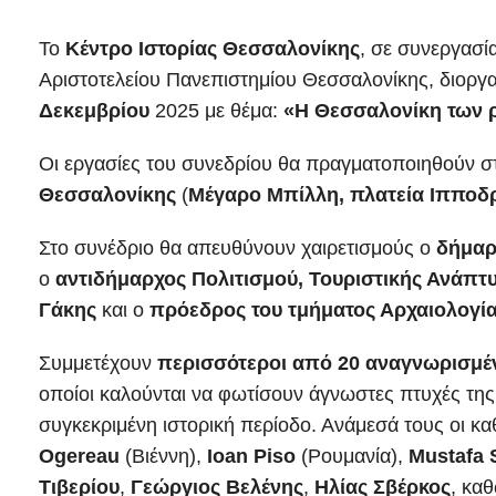
Το
Κέντρο Ιστορίας Θεσσαλονίκης
, σε συνεργασί
Αριστοτελείου Πανεπιστημίου Θεσσαλονίκης, διοργα
Δεκεμβρίου
2025 με θέμα:
«Η Θεσσαλονίκη των ρ
Οι εργασίες του συνεδρίου θα πραγματοποιηθούν 
Θεσσαλονίκης
(
Μέγαρο Μπίλλη, πλατεία Ιπποδ
Στο συνέδριο θα απευθύνουν χαιρετισμούς ο
δήμαρ
ο
αντιδήμαρχος Πολιτισμού, Τουριστικής Ανάπτυ
Γάκης
και ο
πρόεδρος του τμήματος Αρχαιολογία
Συμμετέχουν
περισσότεροι από 20 αναγνωρισμέ
οποίοι καλούνται να φωτίσουν άγνωστες πτυχές της 
συγκεκριμένη ιστορική περίοδο. Ανάμεσά τους οι κ
Ogereau
(Βιέννη),
Ioan Piso
(Ρουμανία),
Mustafa 
Τιβερίου
,
Γεώργιος Βελένης
,
Ηλίας Σβέρκος
, κα