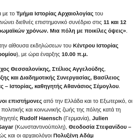
α με το
Τμήμα Ιστορίας Αρχαιολογίας
του
νώνει διεθνές επιστημονικό συνέδριο στις
11 και 12
ωμαϊκών χρόνων. Μια πόλη με ποικίλες όψεις»
.
στην αίθουσα εκδηλώσεων του
Κέντρου Ιστορίας
ρομίου
), με ώρα έναρξης
10.00 π.μ.
χος Θεσσαλονίκης, Στέλιος Αγγελούδης
,
ξης και Διαδημοτικής Συνεργασίας, Βασίλειος
ς – Ιστορίας, καθηγητής Αθανάσιος Σέμογλου
.
νοι επιστήμονες
από την Ελλάδα και το Εξωτερικό, οι
πολιτικής και κοινωνικής ζωής της πόλης κατά τη
αθηγητές
Rudolf Haensch
(Γερμανία),
Julien
Sayar
(Κωνσταντινούπολη),
Θεοδοσία Στεφανίδου –
θώς και οι αρχαιολόγοι
Πολυξένη Αδάμ