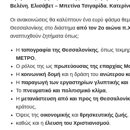
Βελένη
,
Ελισάβετ – Μπετίνα Τσιγαρίδα
,
Κατερίν
Οι ανακοινώσεις θα καλύπτουν ένα ευρύ φάσμα θεμά
Θεσσαλονίκης στο διάστημα
από τον 2ο αιώνα π.Χ
αναπτυχθούν ζητήματα όπως:
Η
τοπογραφία της Θεσσαλονίκης
, όπως τεκμηρ
ΜΕΤΡΟ
,
Ο ρόλος της ως
πρωτεύουσας της επαρχίας Μ
Η
κοινωνική δομή
και η δράση του
ανώτερου κ
Η
παραγωγή των εργαστηρίων γλυπτικής και
Το
πνευματικό και πολιτισμικό κλίμα
,
Η
μετανάστευση από και προς τη Θεσσαλονί
κράτους,
Όψεις της
οικονομικής
και
θρησκευτικής ζωής
,
καθώς και η
έλευση του Χριστιανισμού
.