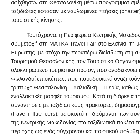
αφίχθησαν στη Θεσσαλονίκη μέσω προγραμματισμέ
ταξιδιώτες έφτασαν με ναυλωμένες πτήσεις (charter
τουριστικής κίνησης.
Ταυτόχρονα, η Περιφέρεια Κεντρικής Μακεδονίας
συμμετοχή στη MATKA Travel Fair στο Ελσίνκι, τη 
Ευρώπης, με στόχο την περαιτέρω διείσδυση στη σ
Τουρισμού Θεσσαλονίκης, τον Τουριστικό Οργανισμ
ολοκληρωμένο τουριστικό προϊόν, που αναδεικνύει
Φινλανδοί επισκέπτες, που παραδοσιακά αναζητούν α
τρίπτυχο Θεσσαλονίκη – Χαλκιδική – Πιερία, καθώς 
εναλλακτικές μορφές τουρισμού. Κατά τη διάρκεια
συναντήσεις με ταξιδιωτικούς πράκτορες, δημοσιο
(travel influencers), με σκοπό τη διεύρυνση των 
της Κεντρικής Μακεδονίας στα ταξιδιωτικά πακέτα τη
περιοχής ως ενός σύγχρονου και ποιοτικού πολυθε