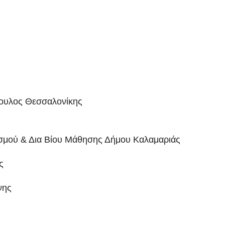
βουλος Θεσσαλονίκης
τισμού & Δια Βίου Μάθησης Δήμου Καλαμαριάς
ς
νης