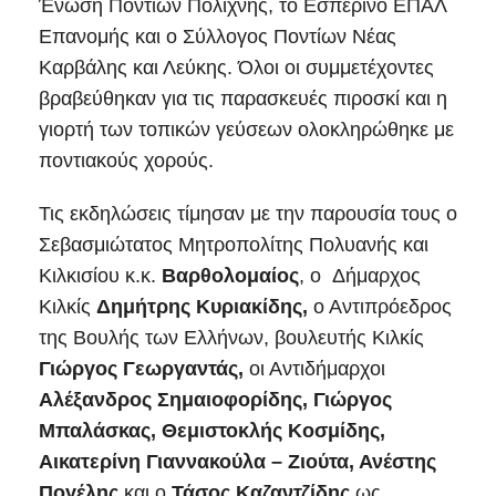
Ένωση Ποντίων Πολίχνης, το Εσπερινό ΕΠΑΛ
Επανομής και ο Σύλλογος Ποντίων Νέας
Καρβάλης και Λεύκης. Όλοι οι συμμετέχοντες
βραβεύθηκαν για τις παρασκευές πιροσκί και η
γιορτή των τοπικών γεύσεων ολοκληρώθηκε με
ποντιακούς χορούς.
Τις εκδηλώσεις τίμησαν με την παρουσία τους ο
Σεβασμιώτατος Μητροπολίτης Πολυανής και
Κιλκισίου κ.κ.
Βαρθολομαίος
, ο Δήμαρχος
Κιλκίς
Δημήτρης Κυριακίδης,
ο Αντιπρόεδρος
της Βουλής των Ελλήνων, βουλευτής Κιλκίς
Γιώργος Γεωργαντάς,
οι Αντιδήμαρχοι
Αλέξανδρος Σημαιοφορίδης, Γιώργος
Μπαλάσκας, Θεμιστοκλής Κοσμίδης,
Αικατερίνη Γιαννακούλα – Ζιούτα, Ανέστης
Πογέλης
και ο
Τάσος Καζαντζίδης
ως