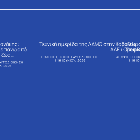
πανάκης:
Τεχνική ημερίδα της ΑΔΜΘ στην Καβάλα γ
Η αχίλλει
ε πάνω από
ΑΔΕ / Open 
Τουρκ
0 ζώα…
ΠΟΛΙΤΙΚΉ
,
ΤΟΠΙΚΉ ΑΥΤΟΔΙΟΊΚΗΣΗ
ΆΠΟΨΗ
,
ΓΕΩΠ
16 ΙΟΥΝΊΟΥ, 2026
16 Ι
ΑΥΤΟΔΙΟΊΚΗΣΗ
Υ, 2026