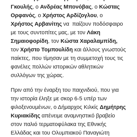
Γκουλής
, ο
Ανδρέας
Μπονόβας
, ο
Κώστας
Ορφανός
, ο
Χρήστος
Αρδίζογλου
, ο
Χρήστος
Αρβανίτης
να παίζουν ποδόσφαιρο
με τους συντοπίτες μας, με τον
Λάκη
Σημαιοφορίδη
, τον
Κώστα
Χαραλαμπίδη,
τον
Χρήστο Τομπουλίδη
και άλλους γνωστούς
παίκτες, που τίμησαν με τη συμμετοχή τους τις
φανέλες πολλών ιστορικών αθλητικών
συλλόγων της χώρας.
Πριν από την έναρξη του παιχνιδιού, που για
την ιστορία έληξε με σκορ 6-5 υπέρ των
φιλοξενουμένων, ο Δήμαρχος Κιλκίς
Δημήτρης
Κυριακίδης
απένειμε αναμνηστικό βραβείο
στον παλιό τερματοφύλακα της Εθνικής
Ελλάδας και του Ολυμπιακού Παναγιώτη